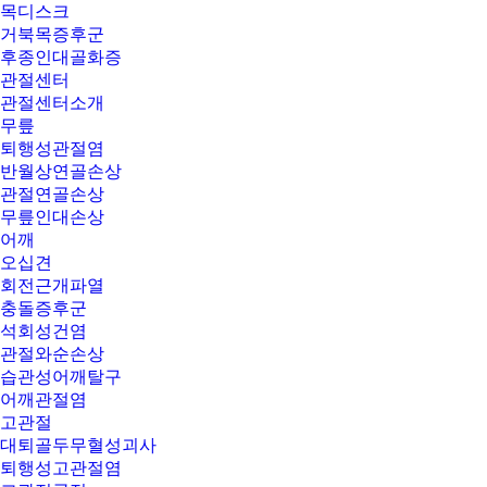
목디스크
거북목증후군
후종인대골화증
관절센터
관절센터소개
무릎
퇴행성관절염
반월상연골손상
관절연골손상
무릎인대손상
어깨
오십견
회전근개파열
충돌증후군
석회성건염
관절와순손상
습관성어깨탈구
어깨관절염
고관절
대퇴골두무혈성괴사
퇴행성고관절염