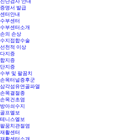
진단검사 안내
증명서 발급
센터안내
수부센터
수부센터소개
손의 손상
수지접합수술
선천적 이상
다지증
합지증
단지증
수부 및 팔꿈치
손목터널증후군
삼각섬유연골파열
손목결절종
손목건초염
방아쇠수지
골프엘보
테니스엘보
팔꿈치관절염
재활센터
재활센터소개